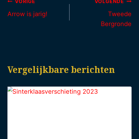
VORIGE
VOLGENDE
Arrow is jarig!
Tweede
Bergronde
Vergelijkbare berichten