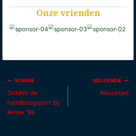
Onze vrienden
VORIGE
VOLGENDE
Ontdek de
Nieuwtjes
handboogsport bij
Arrow ’94