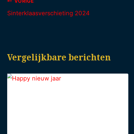
VORIGE
Sinterklaasverschieting 2024
Vergelijkbare berichten