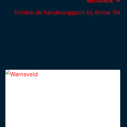
VOLGENDE
Ontdek de handboogsport bij Arrow ’94