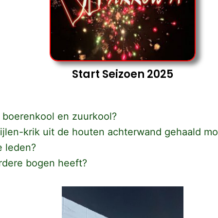
Start Seizoen 2025
t boerenkool en zuurkool?
pijlen-krik uit de houten achterwand gehaald m
e leden?
rdere bogen heeft?